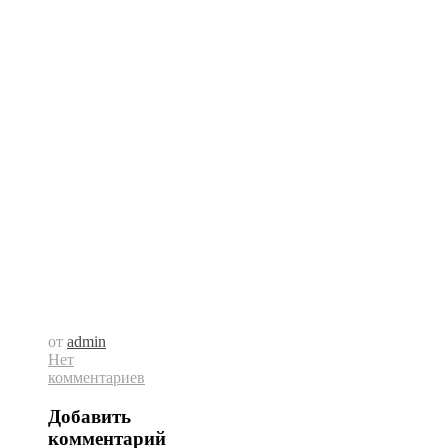
от
admin
Нет
комментариев
Добавить
комментарий