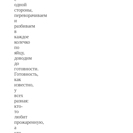
одной
стороны,
переворачиваем
и
разбиваем
в
каждое
колечко
по
яйцу,
доводим
до
готовности.
Готовность,
как
известно,
у
всех
разная:
кто-
то
любит
прожаренную,
а
кто-