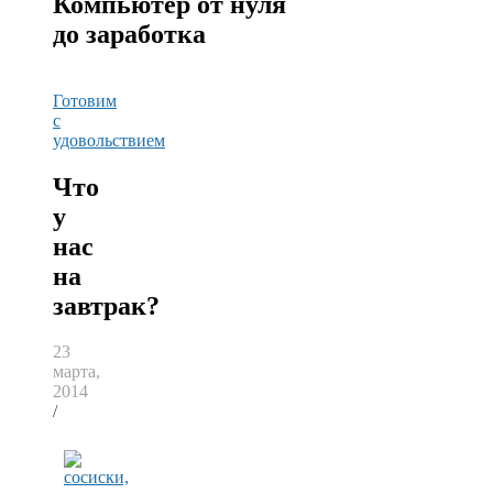
Компьютер от нуля
до заработка
Готовим
с
удовольствием
Что
у
нас
на
завтрак?
23
марта,
2014
/