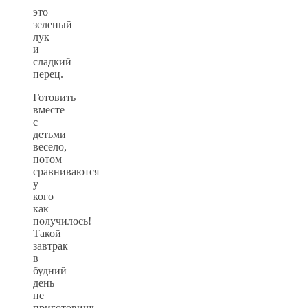
это
зеленый
лук
и
сладкий
перец.
Готовить
вместе
с
детьми
весело,
потом
сравниваются
у
кого
как
получилось!
Такой
завтрак
в
будний
день
не
приготовишь,