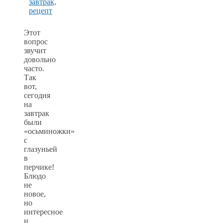
Этот
вопрос
звучит
довольно
часто.
Так
вот,
сегодня
на
завтрак
были
«осьминожки»
с
глазуньей
в
перчике!
Блюдо
не
новое,
но
интересное
и