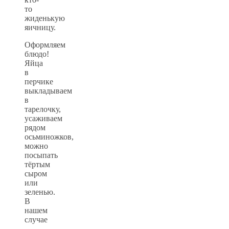
то
жиденькую
яичницу.
Оформляем
блюдо!
Яйца
в
перчике
выкладываем
в
тарелочку,
усаживаем
рядом
осьминожков,
можно
посыпать
тёртым
сыром
или
зеленью.
В
нашем
случае
—