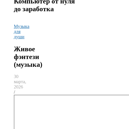
Компьютер от нуля
до заработка
Музыка
для
души
Живое
фэнтези
(музыка)
30
марта,
2026
/