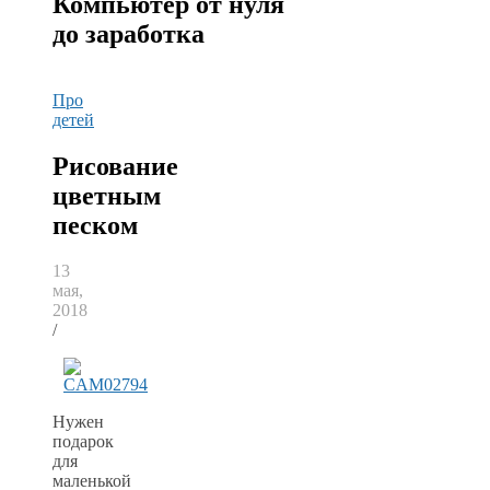
Компьютер от нуля
до заработка
Про
детей
Рисование
цветным
песком
13
мая,
2018
/
Нужен
подарок
для
маленькой