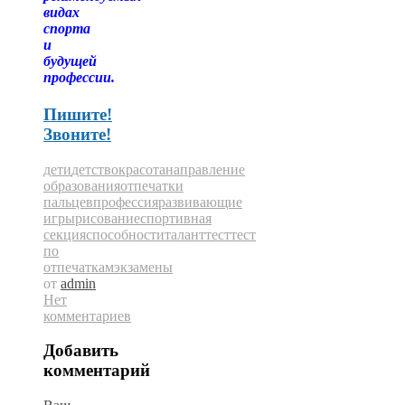
видах
спорта
и
будущей
профессии.
Пишите!
Звоните!
дети
детство
красота
направление
образования
отпечатки
пальцев
профессия
развивающие
игры
рисование
спортивная
секция
способности
талант
тест
тест
по
отпечаткам
экзамены
от
admin
Нет
комментариев
Добавить
комментарий