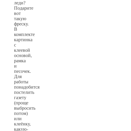
леди?
Подарите
вот
такую
фреску.
В
комплекте
картинка
с
клеевой
основой,
рамка
и
песочек.
Для
работы
понадобится
постелить
газету
(проще
выбросить
потом)
или
клеёнку,
какую-