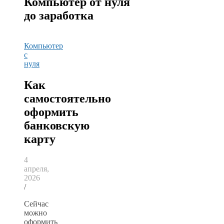
Компьютер от нуля
до заработка
Компьютер
с
нуля
Как
самостоятельно
оформить
банковскую
карту
4
апреля,
2026
/
Сейчас
можно
оформить