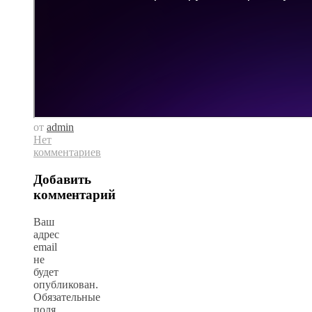
от
admin
Нет
комментариев
Добавить
комментарий
Ваш
адрес
email
не
будет
опубликован.
Обязательные
поля