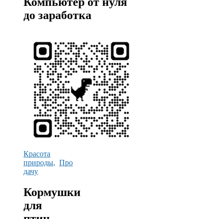
Компьютер от нуля
до заработка
Красота
природы
,
Про
дачу
Кормушки
для
птиц