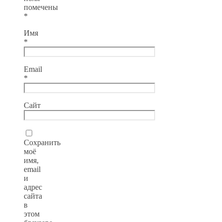
помечены
*
Имя
*
Email
*
Сайт
Сохранить
моё
имя,
email
и
адрес
сайта
в
этом