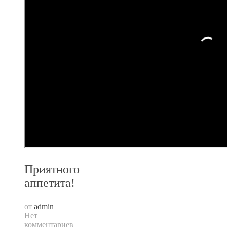
Приятного
аппетита!
от
admin
Нет
комментариев