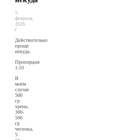
5
февраля,
2026
/
Действительно
проще
некуда.
Пропорция
1:10
В
моём
случае
500
гр
хрена,
300-
500
гр
чеснока,
5