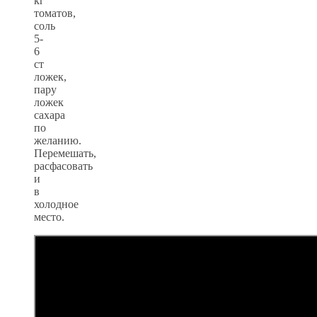
кг
томатов,
соль
5-
6
ст
ложек,
пару
ложек
сахара
по
желанию.
Перемешать,
расфасовать
и
в
холодное
место.