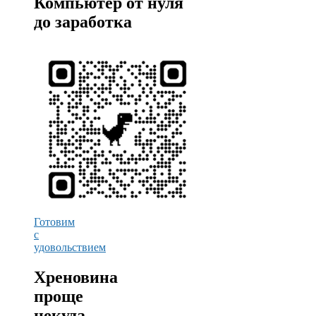
Компьютер от нуля
до заработка
Готовим
с
удовольствием
Хреновина
проще
некуда