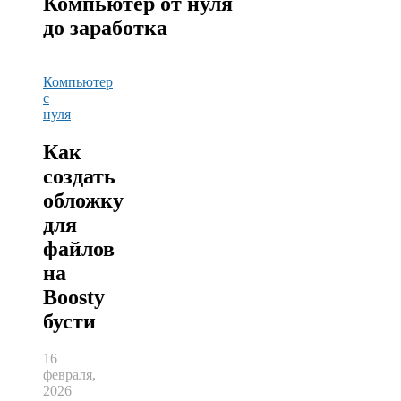
Компьютер от нуля
до заработка
Компьютер
с
нуля
Как
создать
обложку
для
файлов
на
Boosty
бусти
16
февраля,
2026