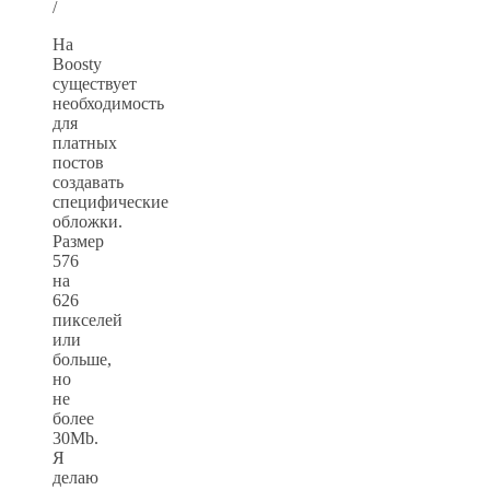
/
На
Boosty
существует
необходимость
для
платных
постов
создавать
специфические
обложки.
Размер
576
на
626
пикселей
или
больше,
но
не
более
30Мb.
Я
делаю