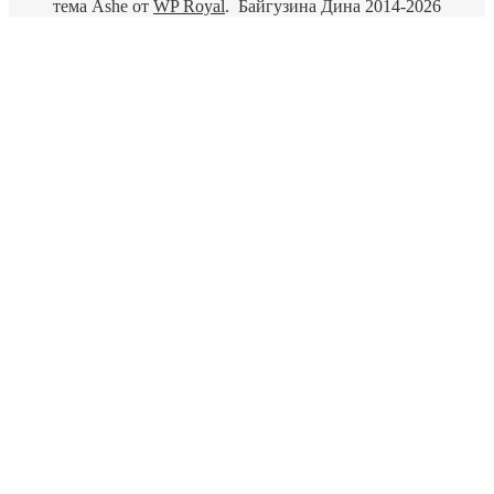
тема Ashe от
WP Royal
.
Байгузина Дина 2014-2026