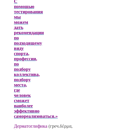
С
помощью
тестирования
мы
можем
дать
рекомендации
по
подходящему
виду
спорта,
профессии,
по
подбору
коллектива,
подбору
места,
где
человек
сможет
наиболее
эффективно
самореализоваться.»
Дерматоглифика
(греч.δέρμα,