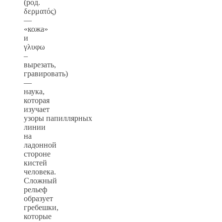
(род.
δερματός)
—
«кожа»
и
γλυφω
–
вырезать,
гравировать)
—
наука,
которая
изучает
узоры папиллярных
линии
на
ладонной
стороне
кистей
человека.
Сложный
рельеф
образует
гребешки,
которые