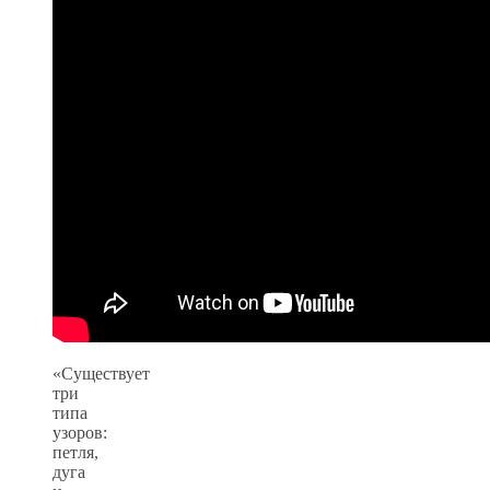
«Существует
три
типа
узоров:
петля,
дуга