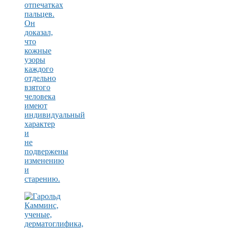
отпечатках
пальцев.
Он
доказал,
что
кожные
узоры
каждого
отдельно
взятого
человека
имеют
индивидуальный
характер
и
не
подвержены
изменению
и
старению.