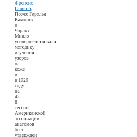
Позже Гарольд
Камминс
и
Чарльз
Мидло
усовершенствовали
методику
изучения
узоров
на
коже
и
в 1926
году
на
42-
й
сессии
Американской
ассоциации
анатомов
был
утвержден