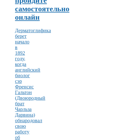
пройдите
самостоятельно
онлайн
Дерматоглифика
берет
начало
в
1892
году,
когда
английский
биолог
сэр
Френсис
Гальтон
(Двоюродный
брат
Чарльза
Дарвина)
обнародовал
свою
работу
об