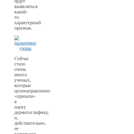
будет
выявляться
какой-
то
характерный
признак.
Сейчас
стало
очень
много
ученых,
которые
целенаправленно
«пришли»
в
науку
дерматоглифику,
и,
действительно,
ее
развивают.